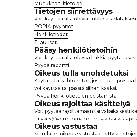
Muokkaa tilitietojasi
Tietojen siirrettävyys
Voit käyttää alla olevia linkkejä ladatak
POPIA-pyynnöt
Henkilötiedot
Tilaukset
Pääsy henkilötietoihin
Voit käyttää alla olevaa linkkiä pyytääkse
Pyydä raportti
Oikeus tulla unohdetuksi
Käytä tätä vaihtoehtoa, jos haluat poistaa h
voi käyttää tai päästä siihen käsiksi.
Pyydä henkilötietojen poistamista
Oikeus rajoittaa käsittelyä
Voit pyytää rajoittamaan tai väliaikaisesti
privacy@yourdomain.com saadaksesi apua
Oikeus vastustaa
Sinulla on oikeus vastustaa tiettyjä tietoj