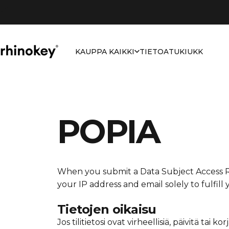
Siirry sisältöön
KAUPPA KAIKKI
TIETOA
TUKI
UKK
Rhinokey®
KAUPPA KAIKKI
TIETOA
TUKI
UKK
POPIA
When you submit a Data Subject Access 
your IP address and email solely to fulfill
Tietojen oikaisu
Jos tilitietosi ovat virheellisiä, päivitä tai k