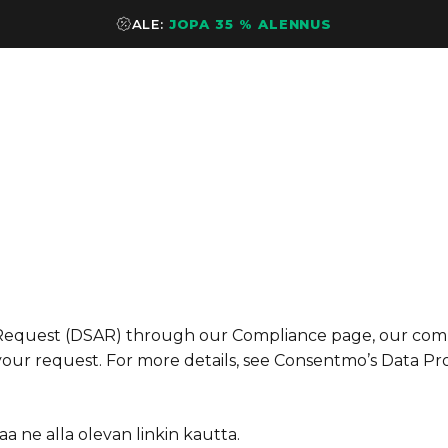
ALE:
JOPA 35 % ALENNUS
Request (DSAR) through our Compliance page, our comp
 your request. For more details, see
Consentmo’s Data Pro
orjaa ne alla olevan linkin kautta.