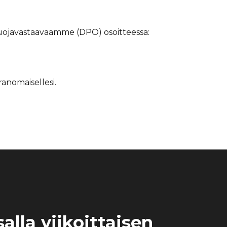
tosuojavastaavaamme (DPO) osoitteessa:
ranomaisellesi.
alla viikoittaisen