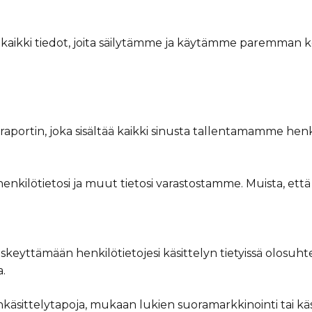
sesi kaikki tiedot, joita säilytämme ja käytämme paremm
si raportin, joka sisältää kaikki sinusta tallentamamme h
enkilötietosi ja muut tietosi varastostamme. Muista, että t
 keskeyttämään henkilötietojesi käsittelyn tietyissä olosuh
.
enkäsittelytapoja, mukaan lukien suoramarkkinointi tai kä