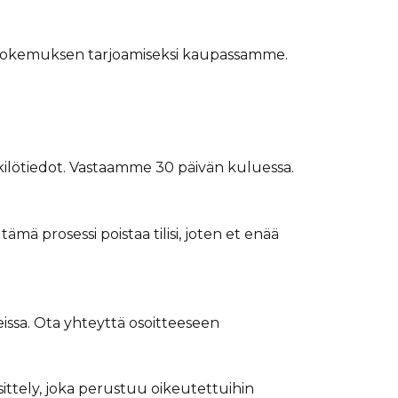
Γ
an kokemuksen tarjoamiseksi kaupassamme.
enkilötiedot. Vastaamme 30 päivän kuluessa.
ämä prosessi poistaa tilisi, joten et enää
teissa. Ota yhteyttä osoitteeseen
sittely, joka perustuu oikeutettuihin