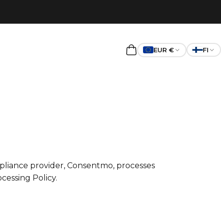
EUR €
FI
Ostoskori
liance provider, Consentmo, processes
cessing Policy
.