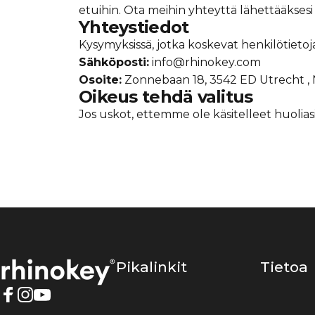
etuihin. Ota meihin yhteyttä lähettääkses
Yhteystiedot
Kysymyksissä, jotka koskevat henkilötietoj
Sähköposti:
info@rhinokey.com
Osoite:
Zonnebaan 18, 3542 ED Utrecht ,
Oikeus tehdä valitus
Jos uskot, ettemme ole käsitelleet huoliasi,
Rhinokey®
Pikalinkit
Tietoa
Facebook
Instagram
YouTube