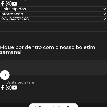
Facebook
Instagram
YouTube
Links rápidos
Informação
KVK 84752246
Fique por dentro com o nosso boletim
semanal
Digite seu e-mail
Facebook
Instagram
YouTube