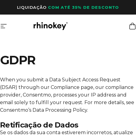
Pular para o conteúdo
LIQUIDAÇÃO
COM ATÉ 35% DE DESCONTO
Navegação do site
Rhinokey®
C
GDPR
When you submit a Data Subject Access Request
(DSAR) through our Compliance page, our compliance
provider, Consentmo, processes your IP address and
email solely to fulfill your request. For more details, see
Consentmo’s Data Processing Policy
.
Retificação de Dados
Se os dados da sua conta estiverem incorretos, atualize