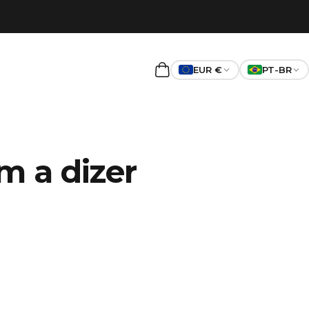
EUR €
PT-BR
Carrinho
m a dizer