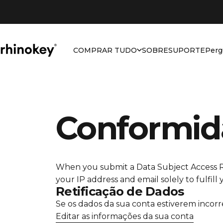
Pular para o conteúdo
COMPRAR TUDO
SOBRE
SUPORTE
Perg
Rhinokey®
COMPRAR TUDO
SOBRE
SUPORTE
Conformid
When you submit a Data Subject Access 
your IP address and email solely to fulfill
Retificação de Dados
Se os dados da sua conta estiverem incorret
Editar as informações da sua conta