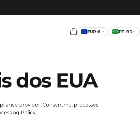
EUR €
PT-BR
Carrinho
is dos EUA
liance provider, Consentmo, processes
cessing Policy
.