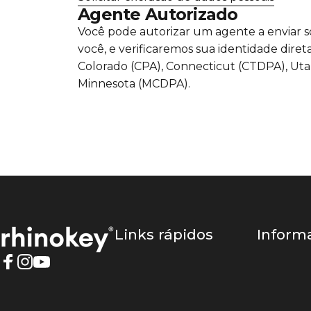
Agente Autorizado
Você pode autorizar um agente a enviar s
você, e verificaremos sua identidade diret
Colorado (CPA), Connecticut (CTDPA), Ut
Minnesota (MCDPA).
Rhinokey®
Links rápidos
Inform
Facebook
Instagram
YouTube