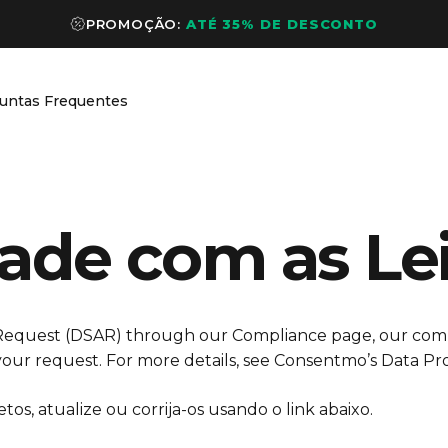
PROMOÇÃO:
ATÉ 35% DE DESCONTO
untas Frequentes
Perguntas Frequentes
ade com as Le
Request (DSAR) through our Compliance page, our comp
 your request. For more details, see
Consentmo’s Data Pro
os, atualize ou corrija-os usando o link abaixo.