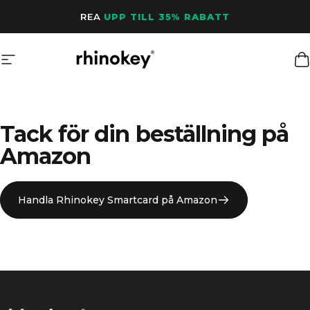
Hoppa till innehåll
REA
UPP TILL 35% RABATT
Webbplatsnavigering
Rhinokey®
K
Tack för din beställning på
Amazon
Handla Rhinokey Smartcard på Amazon