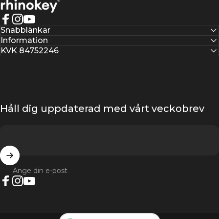
Γ
Rhinokey®
Facebook
Instagram
YouTube
Snabblänkar
Information
KVK 84752246
Håll dig uppdaterad med vårt veckobrev
Ange din e-post
Facebook
Instagram
YouTube