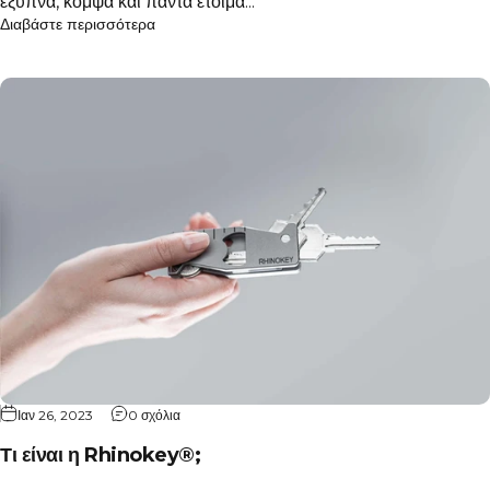
έξυπνα, κομψά και πάντα έτοιμα...
Διαβάστε περισσότερα
Ιαν 26, 2023
0 σχόλια
Τι είναι η Rhinokey®;