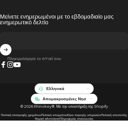
Μείνετε ενημερωμένοι με το εβδομαδιαίο μας
ενημερωτικό δελτίο
Πληκτρολόγησε το email σου
Facebook
Instagram
YouTube
Γλώσσα
Χώρα/περιοχή
© 2026 Rhinokey®.
Με την υποστήριξη της Shopify
Πολιτική επιστροφής χρημάτων
Πολιτική απορρήτου
Όροι παροχής υπηρεσιών
Πολιτική αποστολής
Νομική ειδοποίηση
Πληροφορίες επικοινωνίας