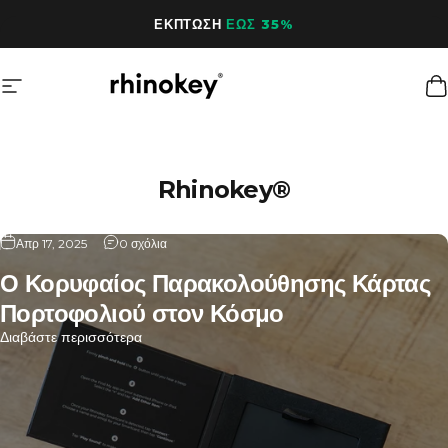
Παράλειψη περιεχομένου
ΕΚΠΤΩΣΗ
ΕΩΣ 35%
Πλοήγηση ιστότοπου
Rhinokey®
Κ
Rhinokey®
Απρ 17, 2025
0 σχόλια
Ο Κορυφαίος Παρακολούθησης Κάρτας
Πορτοφολιού στον Κόσμο
Διαβάστε περισσότερα