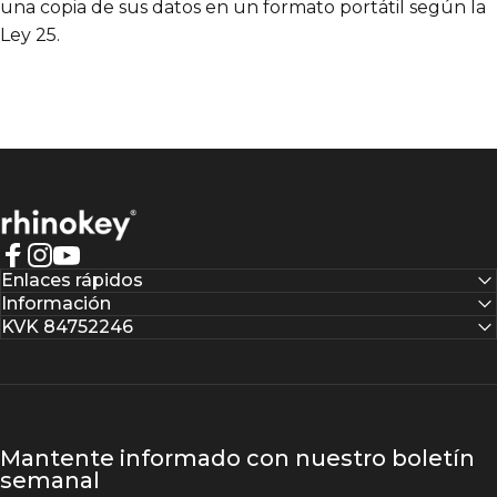
una copia de sus datos en un formato portátil según la
Ley 25.
Rhinokey®
Facebook
Instagram
YouTube
Enlaces rápidos
Información
KVK 84752246
Mantente informado con nuestro boletín
semanal