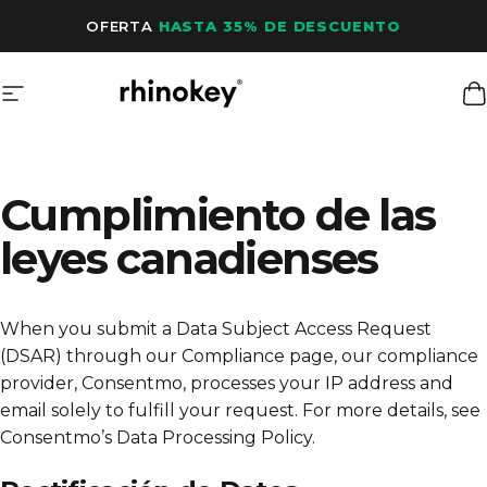
Ir directamente al contenido
OFERTA
HASTA 35% DE DESCUENTO
Navegación
Rhinokey®
C
Cumplimiento de las
leyes canadienses
When you submit a Data Subject Access Request
(DSAR) through our Compliance page, our compliance
provider, Consentmo, processes your IP address and
email solely to fulfill your request. For more details, see
Consentmo’s Data Processing Policy
.