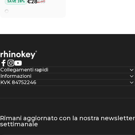
Prezzo scontato
Prezzo di listino
€28
€39
SAVE 28%
Caricatore Wireless
Rhinokey®
Facebook
Instagram
YouTube
Collegamenti rapidi
Informazioni
KVK 84752246
Rimani aggiornato con la nostra newsletter
settimanale