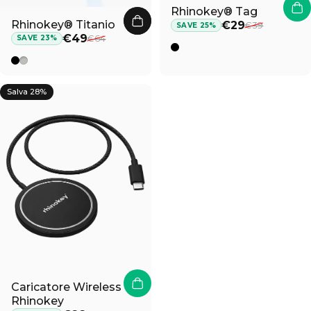
Γ
Rhinokey® Tag
Prezzo scontato
Prezzo di listino
Rhinokey® Titanio
€29
€39
SAVE 25%
Prezzo scontato
Prezzo di listino
€49
€64
SAVE 23%
Nero
Titanio Nero
Titanio Grigio
Salva 28%
Caricatore Wireless
Rhinokey