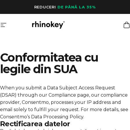
Sari la conținut
REDUCERI
DE PÂNĂ LA 35%
Navigare site
Rhinokey®
C
Conformitatea cu
legile din SUA
When you submit a Data Subject Access Request
(DSAR) through our Compliance page, our compliance
provider, Consentmo, processes your IP address and
email solely to fulfill your request. For more details, see
Consentmo’s Data Processing Policy
.
Rectificarea datelor