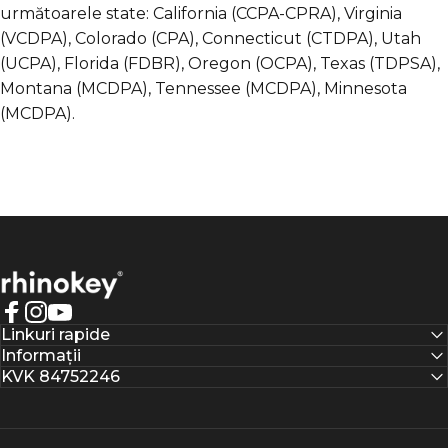
următoarele state: California (CCPA-CPRA), Virginia
(VCDPA), Colorado (CPA), Connecticut (CTDPA), Utah
(UCPA), Florida (FDBR), Oregon (OCPA), Texas (TDPSA),
Montana (MCDPA), Tennessee (MCDPA), Minnesota
(MCDPA).
Rhinokey®
Facebook
Instagram
YouTube
Linkuri rapide
Informații
KVK 84752246