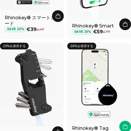
Rhinokey® スマートカ
ード
Rhinokey® Smart
セール価格
通常価格
€39
€49
SAVE 20%
セール価格
通常価格
€59
€79
SAVE 25%
23%を保存する
26%を保存する
Rhinokey® Tag