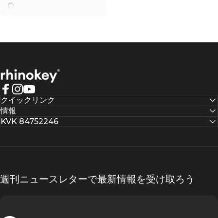
ワイヤレス充電器
Rhinokey®
Facebook
Instagram
YouTube
クイックリンク
情報
KVK 84752246
週刊ニュースレターで最新情報を受け取ろう