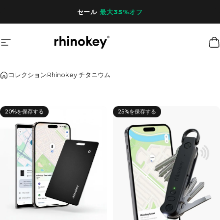
コンテンツへスキップ
セール
最大35%オフ
サイトナビゲーション
Rhinokey®
コレクション
Rhinokey チタニウム
20%を保存する
25%を保存する