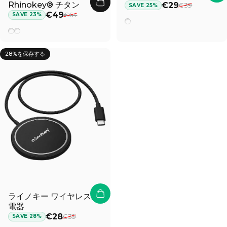
Γ
セール価格
通常価格
Rhinokey® チタン
€29
€39
SAVE 25%
セール価格
通常価格
€49
€64
SAVE 23%
ブラック
ブラックチタン
グレー チタニウム
28%を保存する
ライノキー ワイヤレス充
電器
セール価格
通常価格
€28
€39
SAVE 28%